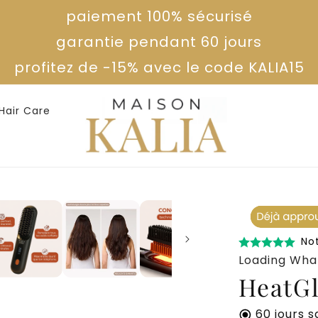
paiement 100% sécurisé
garantie pendant 60 jours
profitez de -15% avec le code KALIA15
Hair Care
Not
Loading What
HeatG
60 jours 