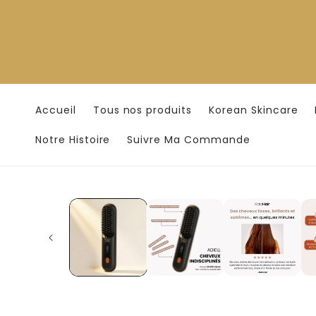
et
passer
au
contenu
Accueil
Tous nos produits
Korean Skincare
Notre Histoire
Suivre Ma Commande
Passer aux
informations
produits