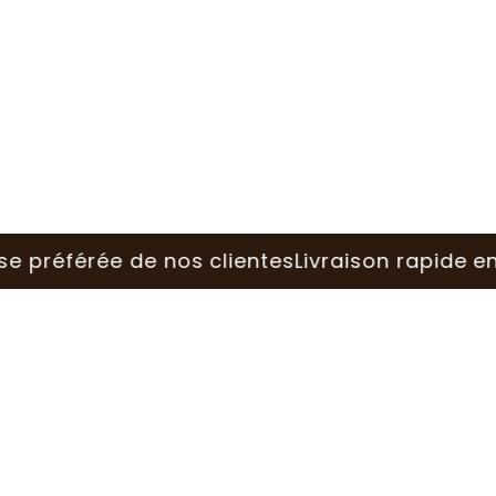
effet où que vous soyez
érée de nos clientes
Livraison rapide en Europ