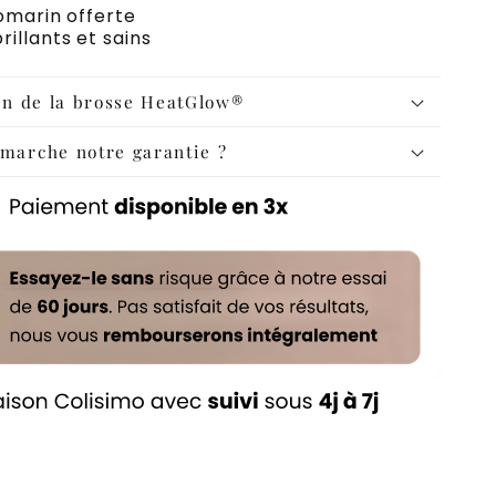
romarin offerte
illants et sains
on de la brosse HeatGlow®
arche notre garantie ?