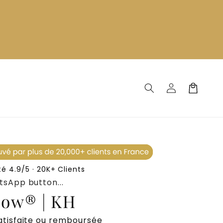
Connexion
Panier
é 4.9/5 · 20K+ Clients
sApp button...
low® | KH
satisfaite ou remboursée