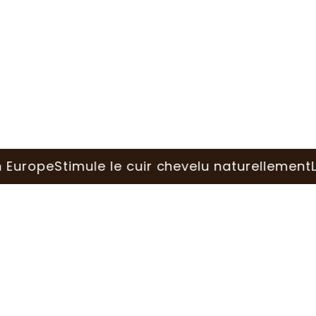
e
Stimule le cuir chevelu naturellement
La bros
Essayez