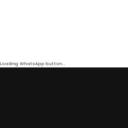
Γ
Loading WhatsApp button...
Retours et Rétractation
Inscrivez-vous à notre newsletter et recevez des